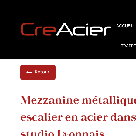
Panneau de gestion des cookies
ACCUEIL
TRAPPE
Retour
Mezzanine métallique
escalier en acier dan
studio Lyonnais