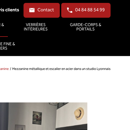
is clients
Contact
04 84 88 54 99
 &
VERRIÈRES
GARDE-CORPS &
INTÉRIEURES
PORTAILS
E FINE &
IERS
zzanine
Mezzanine métallique et escalier en acier dans un studio Lyonnais