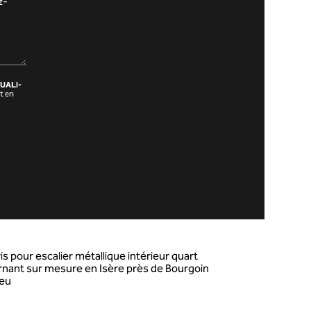
UALI-
t en
is pour escalier métallique intérieur quart
rnant sur mesure en Isère près de Bourgoin
ieu