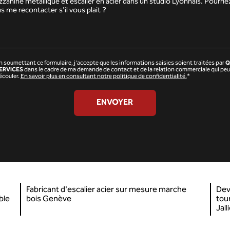
n soumettant ce formulaire, j'accepte que les informations saisies soient traitées par
Q
ERVICES
dans le cadre de ma demande de contact et de la relation commerciale qui peu
écouler.
En savoir plus en consultant notre politique de confidentialité.
*
Fabricant d'escalier acier sur mesure marche
Dev
ble
bois Genève
tou
Jall