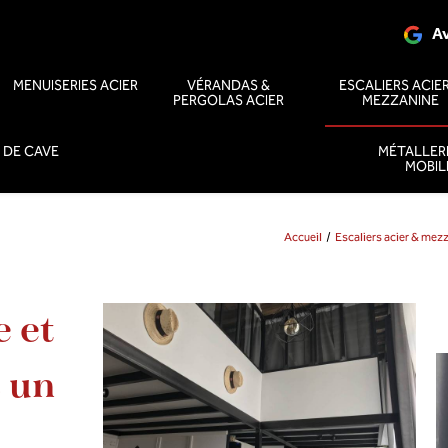
Av
MENUISERIES ACIER
VÉRANDAS &
ESCALIERS ACIER
PERGOLAS ACIER
MEZZANINE
 DE CAVE
MÉTALLERI
MOBIL
Accueil
Escaliers acier & me
 et
s un