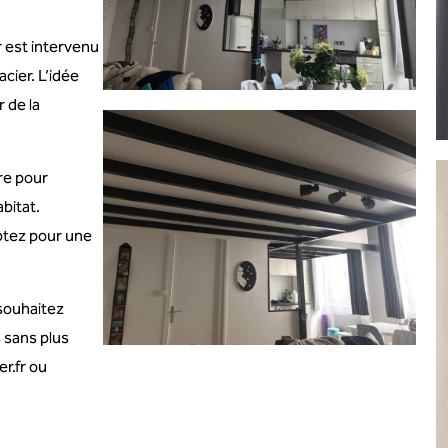
r est intervenu
cier. L’idée
r de la
re pour
bitat.
ptez pour une
 souhaitez
 sans plus
r.fr ou