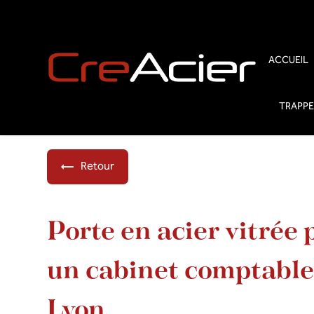
Panneau de gestion des cookies
ACCUEIL
TRAPPE
Retour
Porte en acier vitrée 
un cabinet comptable
Lyon