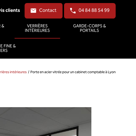
is clients
Contact
04 84 88 54 99
 &
VERRIÈRES
GARDE-CORPS &
INTÉRIEURES
PORTAILS
E FINE &
IERS
rières intérieures
Porte en acier vitrée pour un cabinet comptable à Lyon