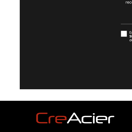
E
S
d