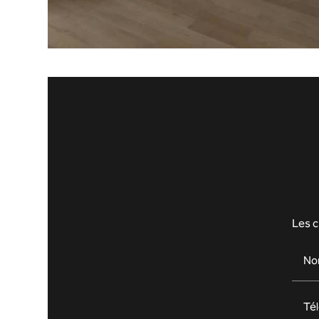
Les c
No
Té