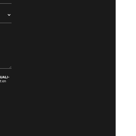
UALI-
t en